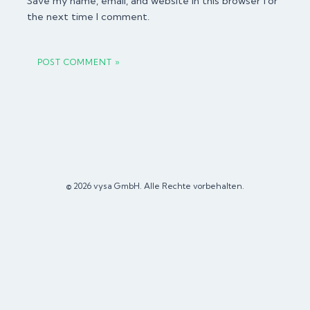
Save my name, email, and website in this browser for
the next time I comment.
© 2026 vysa GmbH. Alle Rechte vorbehalten.