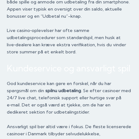
både spille og anmode om udbetaling fra din smartphone.
Appen viser typisk en oversigt over din saldo, aktuelle
bonusser og en “Udbetal nu”-knap.
Live casino‑oplevelser har ofte samme
udbetalingsprocedurer som standardspil, men husk at
live‑dealere kan kræve ekstra verifikation, hvis du vinder
store summer på et enkelt bord.
Kundeservice og ansvarligt spil
God kundeservice kan gøre en forskel, når du har
spørgsmål om din
spilnu udbetaling
. Se efter casinoer med
24/7 live chat, telefonisk support eller hurtige svar på
e‑mail. Det er også værd at tjekke, om de har en
dedikeret sektion for udbetalingstider.
Ansvarligt spil bør altid være i fokus. De fleste licenserede
casinoer i Danmark tilbyder selvudelukkelse,