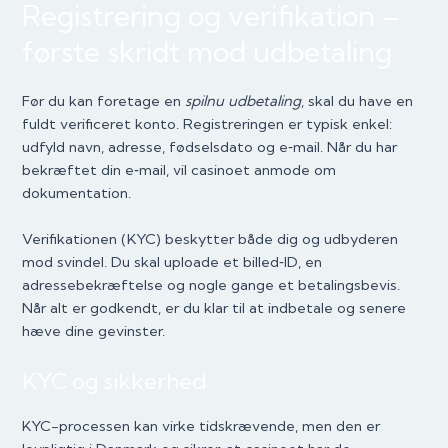
Registrering og verifikation –
første skridt mod udbetaling
Før du kan foretage en
spilnu udbetaling
, skal du have en
fuldt verificeret konto. Registreringen er typisk enkel:
udfyld navn, adresse, fødselsdato og e‑mail. Når du har
bekræftet din e‑mail, vil casinoet anmode om
dokumentation.
Verifikationen (KYC) beskytter både dig og udbyderen
mod svindel. Du skal uploade et billed‑ID, en
adressebekræftelse og nogle gange et betalingsbevis.
Når alt er godkendt, er du klar til at indbetale og senere
hæve dine gevinster.
KYC og sikkerhed
KYC-processen kan virke tidskrævende, men den er