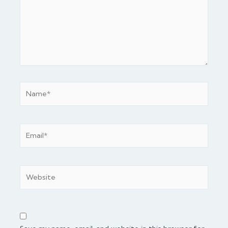
Name*
Email*
Website