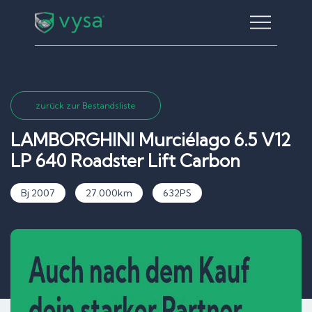
Skip
to
content
zurück zur Bestandsliste
LAMBORGHINI Murciélago 6.5 V12
LP 640 Roadster Lift Carbon
Bj 2007
27.000km
632PS