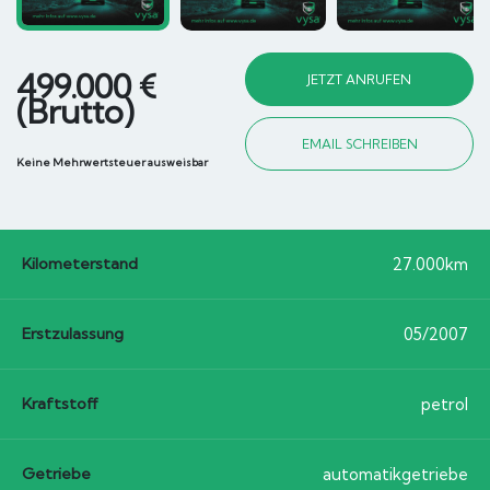
499.000 €
JETZT ANRUFEN
(Brutto)
EMAIL SCHREIBEN
Keine Mehrwertsteuer ausweisbar
Kilometerstand
27.000km
Erstzulassung
05/2007
Kraftstoff
petrol
Getriebe
automatikgetriebe