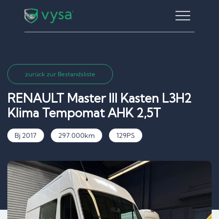
Skip
to
content
zurück zur Bestandsliste
RENAULT Master III Kasten L3H2
Klima Tempomat AHK 2,5T
Bj 2017
297.000km
129PS